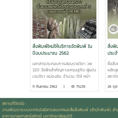
สิ่งพิมพ์ใหม่ให้บริการจัดพิมพ์ ใน
สิ่งพ
ปีงบประมาณ 2562
ประจ
เอกสารประกอบการสอนรายวิชา วพ
ชื่อสิ
320 วัชพืชสำคัญทางเศรษฐกิจ ผู้แต่ง
หลักส
เจนจิรา หม่องอ้น จำนวน 159 หน้า
สถาป
ขนาด A4 ปกกระดาษอาร์ตมัน 260
สิ่งแว
11 กันยายน 2562 |
75235
26 ต
แกรม พิมพ์ 4 สี เคลือบเงา เนื้อใน
คณะส
กระดาษปอนด์ 70 แกรม พิมพ์ 1 สี
ออกแบ
เข้าเล่มไสกาวหนังสือ การออกแบบ
โจ้ ตั
สถานที่ติดต่อ :
เทคโนโลยีและระบบพลังงานทดแทน
กระดา
งานพัฒนาระบบเทคโนโลยีสารสนเทศและสื่อสิ่งพิมพ์ (สำนักพิมพ์) สำน
ด้านความร้อน ผู้แต่ง นัฐพร ไชยญาติ
สีชื่อ
อาคารเทพศาสตร์สถิตย์ มหาวิทยาลัยแม่โจ้