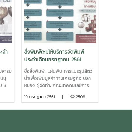
ระจำ
สิ่งพิมพ์ใหม่ให้บริการจัดพิมพ์
ประจำเดือนกรกฎาคม 2561
ฑ์ปลารม
ชื่อสิ่งพิมพ์: แผ่นพับ การแปรรูปสัตว์
ษ์นุ
น้ำเพื่อเพิ่มมูลค่าทางเศรษฐกิจ ปลา
บ 3
หยอง ผู้จัดทำ: คณะเทคดนโลยีการ
มือ
ประมงและทรัพยากรทางน้ำ
19 กรกฎาคม 2561 |
2508
รอยู่
มหาวิทยาลัยแม่โจ้ ตัวแผ่นพับ: ขนาด
คราว
เอ4 พับ 3 อาร์ตมัน 120 แกรม พิมพ์
ชาติ
4 สี 2 ด้านชื่อสิ่งพิมพ์: แผ่นพับ การ
ัติงาน
แปรรูปสัตว์น้ำเพื่อเพิ่มมูลค่าทาง
กอง
เศรษฐกิจ หนังปลาทอดกรอบ ผู้จัดทำ: