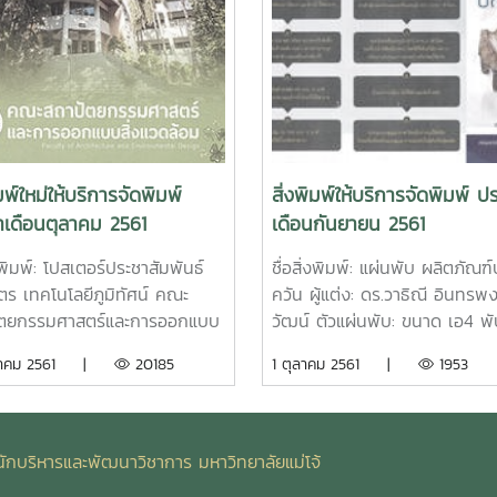
ิมพ์ใหม่ให้บริการจัดพิมพ์
สิ่งพิมพ์ให้บริการจัดพิมพ์ ป
ำเดือนตุลาคม 2561
เดือนกันยายน 2561
่งพิมพ์: โปสเตอร์ประชาสัมพันธ์
ชื่อสิ่งพิมพ์: แผ่นพับ ผลิตภัณ
ูตร เทคโนโลยีภูมิทัศน์ คณะ
ควัน ผู้แต่ง: ดร.วาธิณี อินทรพง
ัตยกรรมศาสตร์และการออกแบบ
วัฒน์ ตัวแผ่นพับ: ขนาด เอ4 พั
ดล้อม มหาวิทยาลัยแม่โจ้ ผู้จัดทำ:
พิมพ์ 4 สี 2 ด้านชื่อสิ่งพิมพ์: คู่
ุลาคม 2561 |
20185
1 ตุลาคม 2561 |
1953
ถาปัตยกรรมศาสตร์และการ
การตรวจลงตราและข้อปฏิบัติ กา
บสิ่งแวดล้อม มหาวิทยาลัยแม่
ในราชอาณาจักรไทยเป็นการชั่ว
วโปสเตอร์: ขนาด 12x18 นิ้ว
สำหรับนักศึกษาและบุคลากรต่าง
ษอาร์ตมัน 120 แกรม พิมพ์ 4
ที่มาศึกษา แลกเปลี่ยน หรือปฏิบ
ักบริหารและพัฒนาวิชาการ มหาวิทยาลัยแม่โจ้
สิ่งพิมพ์: ทำเนียบรุ่นดารารวมใจ
ณ มหาวิทยาลัยแม่โจ้ ผู้จัดทำ: 