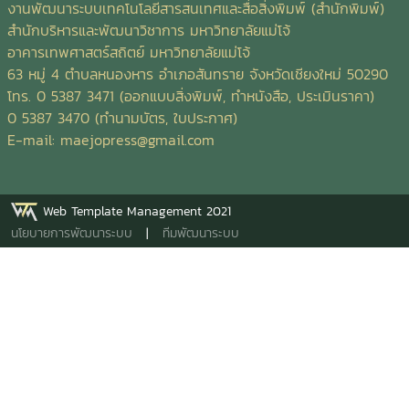
แกรม พิมพ์ 4 สี 2 ด้านชื่อสิ่งพิมพ์: แผ่นพับ การแปรรูปสัตว์น้ำ
งานพัฒนาระบบเทคโนโลยีสารสนเทศและสื่อสิ่งพิมพ์ (สำนักพิมพ์)
เพื่อเพิ่มมูลค่าทางเศรษฐกิจ ปลายอ ผู้จัดทำ: คณะเทคโนโลยีการ
สำนักบริหารและพัฒนาวิชาการ มหาวิทยาลัยแม่โจ้
ประมงและทรัพยากรทางน้ำ มหาวิทยาลัยแม่โจ้ ตัวแผ่นพับ: ขนาด
อาคารเทพศาสตร์สถิตย์ มหาวิทยาลัยแม่โจ้
เอ4 พับ 3 อาร์ตมัน 120 แกรม พิมพ์ 4 สี 2 ด้านชื่อสิ่งพิมพ์:
63 หมู่ 4 ตำบลหนองหาร อำเภอสันทราย จังหวัดเชียงใหม่ 50290
คู่มือการท่องเที่ยวโดยชุมชน อำเภอพะโต๊ะ จังหวัดชุมพร จัดทำ
โทร. 0 5387 3471 (ออกแบบสิ่งพิมพ์, ทำหนังสือ, ประเมินราคา)
โดย: เครือข่ายการท่องเที่ยวโดยชุมชนพะโต๊ะ ตัวเล่ม: ขนาด เอ5
0 5387 3470 (ทำนามบัตร, ใบประกาศ)
ปกอาร์ตมัน 210 แกรม พิมพ์ 4 สี เคลือบมัน เนื้อใน อาร์ตมัน
E-mail:
maejopress@gmail.com
120 แกรม พิมพ์ 4 สี เข้าเล่มมุงหลังคาชื่อสิ่งพิมพ์: หนังสือ
เทคโนโลยีพลังงานทดแทน/ Renewable Energy Technology
ผู้แต่ง: ผศ. ดร.ธเนศ ไชยชนะ พิมพ์ครั้งที่ 2/กรกฎาคม 2561
Web Template Management 2021
ฉบับปรับปรุง ISBN: 978-616-474-129-4 จำนวนหน้า: 303
นโยบายการพัฒนาระบบ
|
ทีมพัฒนาระบบ
หน้า ตัวเล่ม: ขนาด A4 ปกอาร์ตมัน 260 แกรม พิมพ์ 4 สี
เคลือบมัน เนื้อใน ปอนด์ 70 แกรม พิมพ์ 1 สี เข้าเล่มไสกาวชื่อ
สิ่งพิมพ์: แผ่นพับ อาหารปลานิลจากหญ้าเนเปียร์เพื่อลดต้นทุน
ผู้แต่ง: สุดาพร ตงศิริ และ วรวิทย์ ชูขวัญนวล ตัวแผ่นพับ: ขนาด
A4 พับ 2 อาร์ตมัน 120 แกรม พิมพ์ 4 สี 2 ด้าน