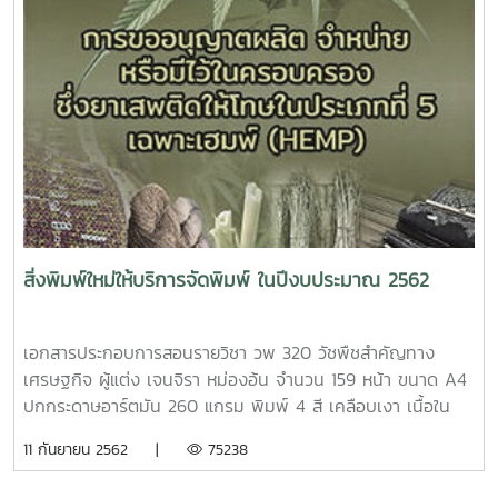
สิ่งพิมพ์ใหม่ให้บริการจัดพิมพ์ ในปีงบประมาณ 2562
เอกสารประกอบการสอนรายวิชา วพ 320 วัชพืชสำคัญทาง
เศรษฐกิจ ผู้แต่ง เจนจิรา หม่องอ้น จำนวน 159 หน้า ขนาด A4
ปกกระดาษอาร์ตมัน 260 แกรม พิมพ์ 4 สี เคลือบเงา เนื้อใน
กระดาษปอนด์ 70 แกรม พิมพ์ 1 สี เข้าเล่มไสกาวหนังสือ การ
11 กันยายน 2562 |
75238
ออกแบบเทคโนโลยีและระบบพลังงานทดแทนด้านความร้อน ผู้
แต่ง นัฐพร ไชยญาติ จำนวน 813 หน้า ขนาด A4 ปกกระดาษ