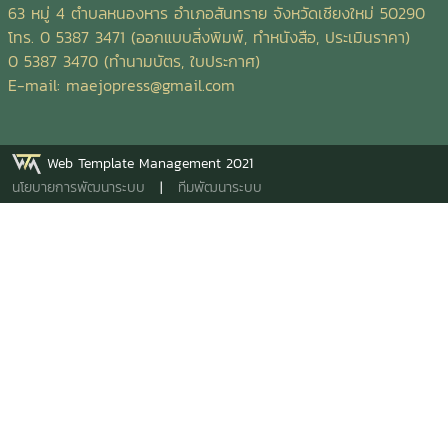
เอ4 พับ 3 อาร์ตมัน 120 แกรม พิมพ์ 4 สี 2 ด้านชื่อสิ่งพิมพ์:
63 หมู่ 4 ตำบลหนองหาร อำเภอสันทราย จังหวัดเชียงใหม่ 50290
คู่มือการท่องเที่ยวโดยชุมชน อำเภอพะโต๊ะ จังหวัดชุมพร จัดทำ
โทร. 0 5387 3471 (ออกแบบสิ่งพิมพ์, ทำหนังสือ, ประเมินราคา)
โดย: เครือข่ายการท่องเที่ยวโดยชุมชนพะโต๊ะ ตัวเล่ม: ขนาด เอ5
0 5387 3470 (ทำนามบัตร, ใบประกาศ)
ปกอาร์ตมัน 210 แกรม พิมพ์ 4 สี เคลือบมัน เนื้อใน อาร์ตมัน
E-mail:
maejopress@gmail.com
120 แกรม พิมพ์ 4 สี เข้าเล่มมุงหลังคาชื่อสิ่งพิมพ์: หนังสือ
เทคโนโลยีพลังงานทดแทน/ Renewable Energy Technology
ผู้แต่ง: ผศ. ดร.ธเนศ ไชยชนะ พิมพ์ครั้งที่ 2/กรกฎาคม 2561
Web Template Management 2021
ฉบับปรับปรุง ISBN: 978-616-474-129-4 จำนวนหน้า: 303
นโยบายการพัฒนาระบบ
|
ทีมพัฒนาระบบ
หน้า ตัวเล่ม: ขนาด A4 ปกอาร์ตมัน 260 แกรม พิมพ์ 4 สี
เคลือบมัน เนื้อใน ปอนด์ 70 แกรม พิมพ์ 1 สี เข้าเล่มไสกาวชื่อ
สิ่งพิมพ์: แผ่นพับ อาหารปลานิลจากหญ้าเนเปียร์เพื่อลดต้นทุน
ผู้แต่ง: สุดาพร ตงศิริ และ วรวิทย์ ชูขวัญนวล ตัวแผ่นพับ: ขนาด
A4 พับ 2 อาร์ตมัน 120 แกรม พิมพ์ 4 สี 2 ด้าน