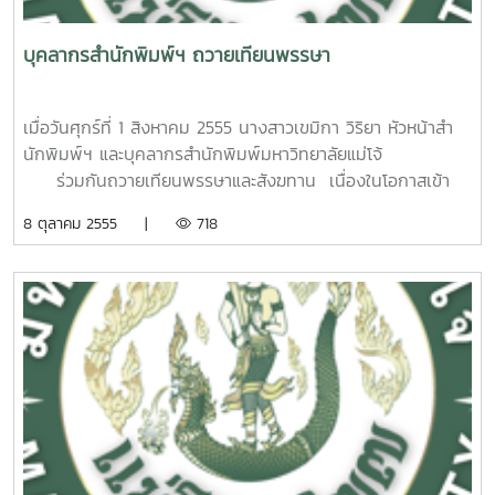
บุคลากรสำนักพิมพ์ฯ ถวายเทียนพรรษา
เมื่อวันศุกร์ที่ 1 สิงหาคม 2555 นางสาวเขมิกา วิริยา หัวหน้าสำ
นักพิมพ์ฯ และบุคลากรสำนักพิมพ์มหาวิทยาลัยแม่โจ้
ร่วมกันถวายเทียนพรรษาและสังฆทาน เนื่องในโอกาสเข้า
พรรษา เพื่อเป็นการสืบสานวัฒนธรรมและเป็นศิริมงคล โดยนำ
8 ตุลาคม 2555 |
718
ไปถวาย ณ วัดร่มหลวง ตำบลแม่แฝก อำเภอสันทราย
จังหวัดเชียงใหม่