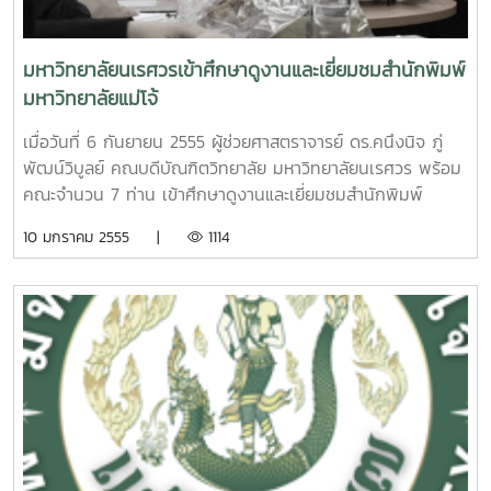
มหาวิทยาลัยนเรศวรเข้าศึกษาดูงานและเยี่ยมชมสำนักพิมพ์
มหาวิทยาลัยแม่โจ้
เมื่อวันที่ 6 กันยายน 2555 ผู้ช่วยศาสตราจารย์ ดร.คนึงนิจ ภู่
พัฒน์วิบูลย์ คณบดีบัณฑิตวิทยาลัย มหาวิทยาลัยนเรศวร พร้อม
คณะจำนวน 7 ท่าน เข้าศึกษาดูงานและเยี่ยมชมสำนักพิมพ์
มหาวิทยาลัยแม่โจ้ โดยมึี รองศาสตราจารย์เพ็ญรัตน์ หงษ์
10 มกราคม 2555 |
1114
วิทยากร รองอธิการบดีฝ่ายวิชาการ/ประธานคณะกรรมการสำนัก
พิมพ์ฯ, ผู้ช่วยศาสตราจารย์ ดร.จาตุพงศ์ วาฤทธิ์ คณบดีบัณฑิต
วิทยาลัย, นางสาวเขมิกา วิริยา หัวหน้าสำนักพิมพ์ และบุคลากร
สำนักพิมพ์ ให้การต้อนรับและรับฟังการบรรยายพร้อมทั้งแลก
เปลี่ยนความคิดเห็นเกี่ยวกับระบบการจัดการ กระบวนการดำเนิน
งาน ในการนี้คณะศึกษาดูงานจากบัณฑิตวิทยาลัย มหาวิทยาลัย
นเรศวรเยี่ยมชมกระบวนการผลิตสิ่งพิมพ์ด้วยเครื่องพิมพ์ระบบ
ดิจิตอล ณ สำนักพิมพ์มหาวิทยาลัยแม่โจ้ อาคารเทพศาสตร์สถ
ติย์ มหาวิทยาลัยแม่โจ้