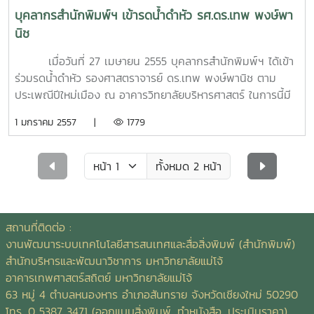
บุคลากรสำนักพิมพ์ฯ เข้ารดน้ำดำหัว รศ.ดร.เทพ พงษ์พา
นิช
เมื่อวันที่ 27 เมษายน 2555 บุคลากรสำนักพิมพ์ฯ ได้เข้า
ร่วมรดน้ำดำหัว รองศาสตราจารย์ ดร.เทพ พงษ์พานิช ตาม
ประเพณีปีใหม่เมือง ณ อาคารวิทยาลัยบริหารศาสตร์ ในการนี้มี
หน่วยงาน กองคลัง และสำนักงานบริหารทรัพย์สินร่วมด้วย
1 มกราคม 2557 |
1779
ทั้งหมด 2 หน้า
สถานที่ติดต่อ :
งานพัฒนาระบบเทคโนโลยีสารสนเทศและสื่อสิ่งพิมพ์ (สำนักพิมพ์)
สำนักบริหารและพัฒนาวิชาการ มหาวิทยาลัยแม่โจ้
อาคารเทพศาสตร์สถิตย์ มหาวิทยาลัยแม่โจ้
63 หมู่ 4 ตำบลหนองหาร อำเภอสันทราย จังหวัดเชียงใหม่ 50290
โทร. 0 5387 3471 (ออกแบบสิ่งพิมพ์, ทำหนังสือ, ประเมินราคา)