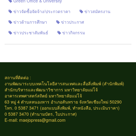
Green Office & University
ข่าวจัดซื้อจัดจ้าง/ประกวดราคา
ข่าวสมัครงาน
ข่าวด้านการศึกษา
ข่าวประกาศ
ข่าวประชาสัมพันธ์
ข่าวกิจกรรม
สถานที่ติดต่อ :
งานพัฒนาระบบเทคโนโลยีสารสนเทศและสื่อสิ่งพิมพ์ (สำนักพิมพ์)
สำนักบริหารและพัฒนาวิชาการ มหาวิทยาลัยแม่โจ้
อาคารเทพศาสตร์สถิตย์ มหาวิทยาลัยแม่โจ้
63 หมู่ 4 ตำบลหนองหาร อำเภอสันทราย จังหวัดเชียงใหม่ 50290
โทร. 0 5387 3471 (ออกแบบสิ่งพิมพ์, ทำหนังสือ, ประเมินราคา)
0 5387 3470 (ทำนามบัตร, ใบประกาศ)
E-mail:
maejopress@gmail.com