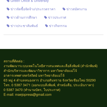
Green Office & University
ข่าวจัดซื้อจัดจ้าง/ประกวดราคา
ข่าวสมัครงาน
ข่าวด้านการศึกษา
ข่าวประกาศ
ข่าวประชาสัมพันธ์
ข่าวกิจกรรม
สถานที่ติดต่อ :
งานพัฒนาระบบเทคโนโลยีสารสนเทศและสื่อสิ่งพิมพ์ (สำนักพิมพ์)
สำนักบริหารและพัฒนาวิชาการ มหาวิทยาลัยแม่โจ้
อาคารเทพศาสตร์สถิตย์ มหาวิทยาลัยแม่โจ้
63 หมู่ 4 ตำบลหนองหาร อำเภอสันทราย จังหวัดเชียงใหม่ 50290
โทร. 0 5387 3471 (ออกแบบสิ่งพิมพ์, ทำหนังสือ, ประเมินราคา)
0 5387 3470 (ทำนามบัตร, ใบประกาศ)
E-mail:
maejopress@gmail.com